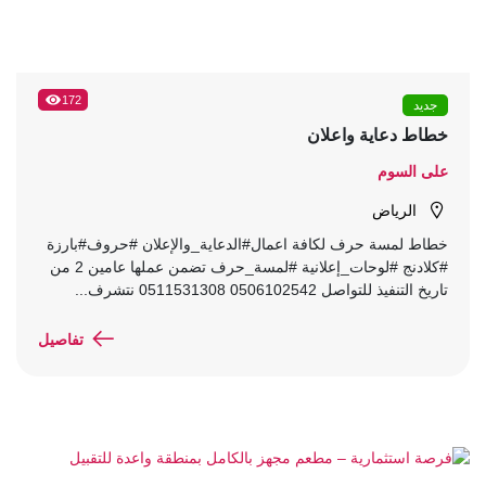
172
جديد
خطاط دعاية واعلان
على السوم
الرياض
خطاط لمسة حرف لكافة اعمال#الدعاية_والإعلان #حروف#بارزة
#كلادنج #لوحات_إعلانية #لمسة_حرف تضمن عملها عامين 2 من
تاريخ التنفيذ للتواصل 0506102542 0511531308 نتشرف...
تفاصيل