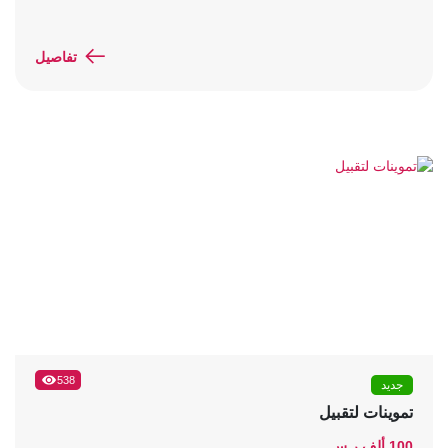
تفاصيل
538
جديد
تموينات لتقبيل
100 ألف ر.س