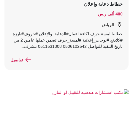
خطاط دعاية واعلان
400 ألف ر.س
الرياض
خطاط لمسة حرف لكافة اعمال#الدعاية_والإعلان #حروف#بارزة
#كلادنج #لوحات_إعلانية #لمسة_حرف تضمن عملها عامين 2 من
تاريخ التنفيذ للتواصل 0506102542 0511531308 نتشرف...
تفاصيل