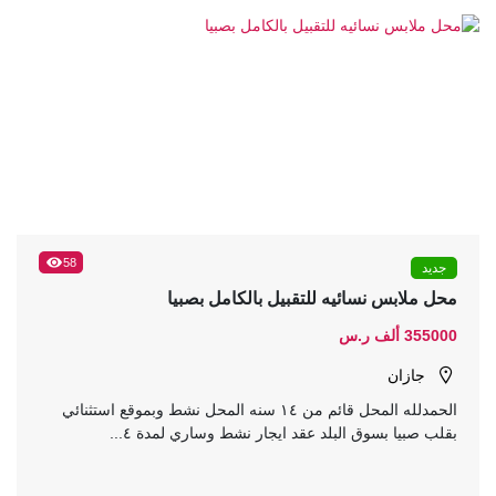
58
جديد
محل ملابس نسائيه للتقبيل بالكامل بصبيا
355000 ألف ر.س
جازان
الحمدلله المحل قائم من ١٤ سنه المحل نشط وبموقع استثنائي
بقلب صبيا بسوق البلد عقد ايجار نشط وساري لمدة ٤...