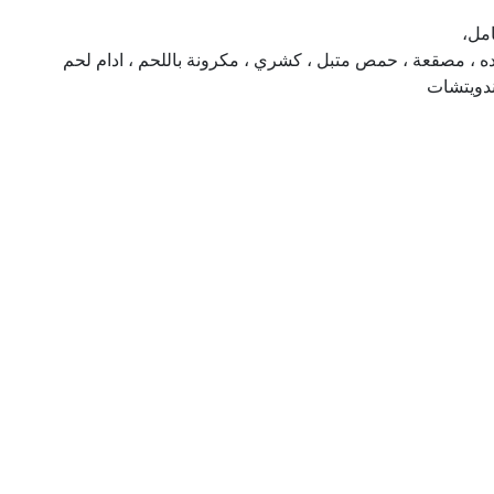
ه ، مصقعة ، حمص متبل ، كشري ، مكرونة باللحم ، ادام لحم
سندويتشات