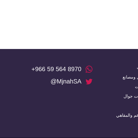
+966 59 564 8970
 ومصانع
@MjnahSA
ت
ت جوال
م والمقاهي