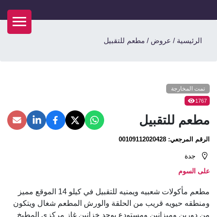
الرئيسية
/
عروض
/
مطعم للتقبيل
تمت المخارجة
1767
مطعم للتقبيل
الرقم المرجعي:
00109112020428
جدة
على السوم
مطعم مأكولات شعبيه ويمنيه للتقبيل في كيلو 14 الموقع مميز
ومنطقه حيويه قريب من الحلقة والورش المطعم شغال ويتكون
من دورين وميزانين ومستودع يوجد خزانين غاز مركزي المطبخ