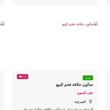
133
جديد
صالون حلاقة فخم للبيع
على السوم
الشرقية
للبيع فرصه استثمارية صالون حلاقة رجالية معروف