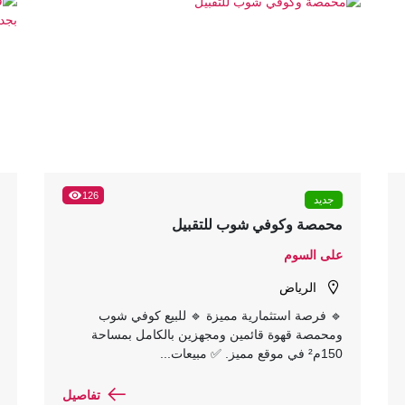
126
جديد
محمصة وكوفي شوب للتقبيل
على السوم
الرياض
🔹 فرصة استثمارية مميزة 🔹 للبيع كوفي شوب
ومحمصة قهوة قائمين ومجهزين بالكامل بمساحة
150م² في موقع مميز. ✅ مبيعات...
تفاصيل