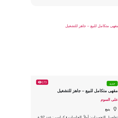
173
جديد
مقهى متكامل للبيع – جاهز للتشغيل
على السوم
ينبع
تفاصيل التجهيزات: أولاً: الجلسات • كراسي: عدد 97 +