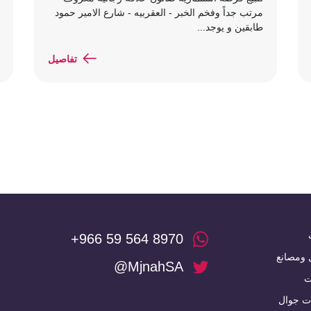
مرتب جداً وفخم الخبر - العقربيه - شارع الامير حمود
طابقين و يوجد...
تفاصيل
+966 59 564 8970
 ومصانع
@MjnahSA
ت
ت جوال