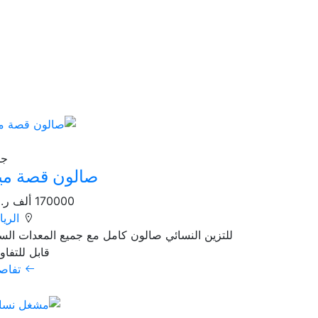
25
جد
صالون قصة مي
170000 ألف ر.س
الري
للتزين النسائي صالون كامل مع جميع المعدات الس
قابل للتفا
تفاص