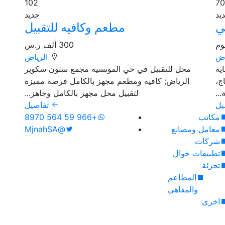
102
يد
جديد
ي
مطعم وكافيه للتقبيل
وم
300 ألف ر.س
اض
الرياض
ية
محل للتقبيل في حي المونسيه مجمع ستون سكوير
ج،
الرياض; كافيه ومطعم مجهز بالكامل فرصة مميزة
..
لتقبيل محل مجهز بالكامل وجاهز...
يل
تفاصيل
مكاتب
+966 59 564 8970
معامل ومصانع
@MjnahSA
شركات
تطبيقات جوال
تجزئة
المطاعم
والمقاهي
اخرى