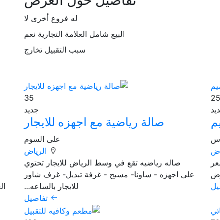
له فروع أخرى
لا
البيع شامل العلامة التجارية
نعم
سبب التقبيل
تخارج
35
يد
جديد
م
صالة رياضية مع اجهزه للايجار
على السوم
اض
الرياض
عر
صاله رياضيه تقع في وسط الرياض للايجار تحتوي
وض
على اجهزه - ساونا- مسبح - غرفة تبديل- غرف شاور
يل
للايجار بالساعه...
ال
تفاصيل