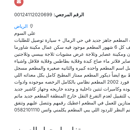
الرقم المرجعي:
00124112020699
الرياض
على السوم
ه المطعم جاهز جديد في حي الرمال + سيارة توصيل للطلبات
شغاله 100٪؜ المساحه 64 م ايجار العقار 15 الف كل 6 شهور المطعم موجود فيه سكن عمال مكينة شاورما
ومكينة عصاير وثلاجة عرض مشويات ثلاجة بيبسي وثلاجتين
ير فلاتر ماء صاج كبدة وقلاية بطاطس وقلاية فلافل واشياء
ل اسم المطعم واحده كبيره والثانيه صغيره والمطعم مسجل
ع ايضاً ديكور المطعم ممتاز المطبخ كامل بكل معداته اللي
عليك تاخذ المطعم وتجيب عمال وتشغله والسيارة فورد 2002 المطعم نظامي بالكامل الرخصه موجوده وادوات
ده وكاميرات ثنتين داخلية و وحده خاريجه وجهاز كاشير جديد
 للتقبيل لعدم التفرغ النقل خارج المنطقة المطعم جديد ماتم
 ممتازين للعمل في المطعم اعطيك رقمهم وتتصل عليهم وتتفق
ظر للردود اللي يبي المطعم يكلمني واتس 0582101110
تفاصيل حول العرض