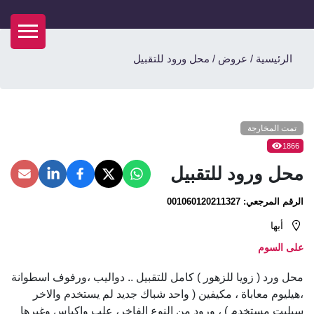
الرئيسية
/
عروض
/
محل ورود للتقبيل
تمت المخارجة
1866
محل ورود للتقبيل
الرقم المرجعي:
001060120211327
أبها
على السوم
محل ورد ( زويا للزهور ) كامل للتقبيل .. دواليب ،ورفوف اسطوانة
،هيليوم معاباة ، مكيفين ( واحد شباك جديد لم يستخدم والاخر
سبليت مستخدم ) ، ورود من النوع الفاخر، علب واكياس وغيرها