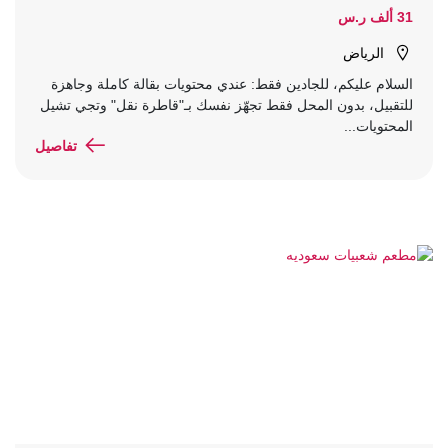
31 ألف ر.س
الرياض
السلام عليكم، للجادين فقط: عندي محتويات بقالة كاملة وجاهزة
للتقبيل، بدون المحل فقط تجهّز نفسك بـ"قاطرة نقل" وتجي تشيل
المحتويات...
تفاصيل