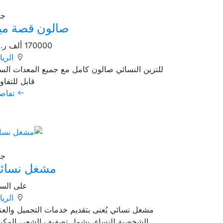
26
جد
صالون قصة مي
170000 ألف ر.س
الري
للتزين النسائي صالون كامل مع جميع المعدات الس
قابل للتفا
تفاص
78
جد
مشغل نسائ
على الس
الري
مشغل نسائي يُعنى بتقديم خدمات التجميل والعنا
الشخصية للنساء، يشمل تصفيف الشعر، المكيا