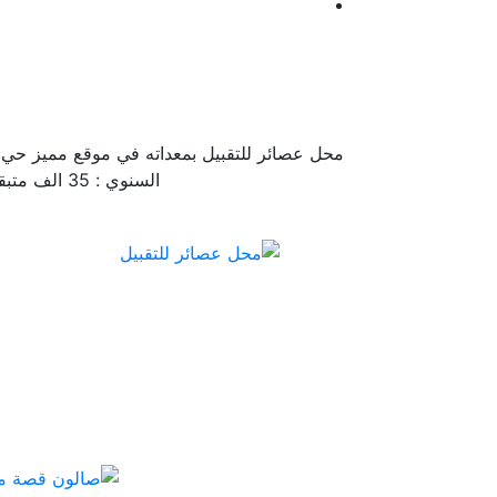
السنوي : 35 الف متبقي في العقد : سنة و 5 شهور مدفوع الايجار الى 1442/07/01