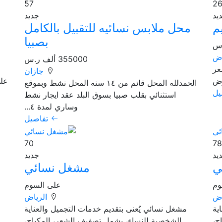
57
يد
جديد
م
محل ملابس نسائيه للتقبيل بالكامل
بصبيا
اض
355000 ألف ر.س
عر
جازان
وض
على
الحمدلله المحل قائم من ١٤ سنه المحل نشط وبموقع
يل
استثنائي بقلب صبيا بسوق البلد عقد ايجار نشط
وساري لمدة ٤...
تفاصيل
70
يد
جديد
ي
مشغل نسائي
وم
على السوم
اض
الرياض
ية
مشغل نسائي يُعنى بتقديم خدمات التجميل والعناية
ج،
الشخصية للنساء، يشمل تصفيف الشعر، المكياج،