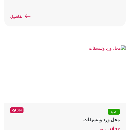
تفاصيل
564
جديد
محل ورد وتنسيقات
17 ألف ر.س