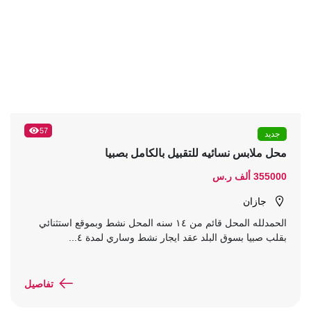
57
جديد
محل ملابس نسائيه للتقبيل بالكامل بصبيا
355000 ألف ر.س
جازان
الحمدلله المحل قائم من ١٤ سنه المحل نشط وبموقع استثنائي
بقلب صبيا بسوق البلد عقد ايجار نشط وساري لمدة ٤...
تفاصيل