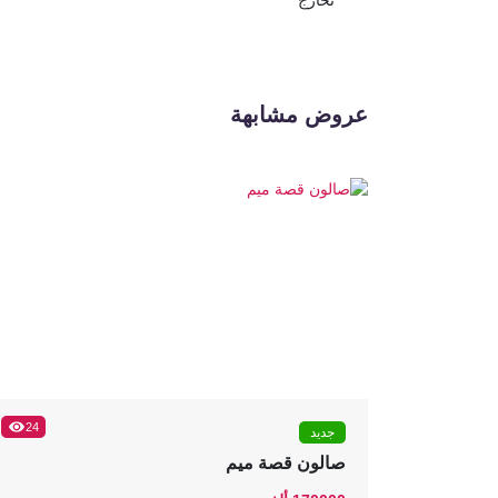
تخارج
عروض مشابهة
24
جديد
صالون قصة ميم