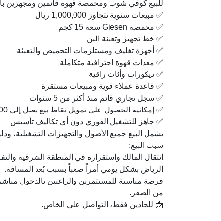
للبيع كوفي شوب ومحمصة قهوة قائمين ومجهزين بالكامل بمساحة 50
✅ مبيعات سنوية تتجاوز 1,000,000 ريال
✅ محمصة Giesen سعة 15 كجم
✅ خط تجهيز وتعبئة البن
✅ أجهزة تغليف ومستلزمات التحميص والتعبئة
✅ معدات قهوة احترافية متكاملة
✅ ديكورات وأثاث راقية
✅ قاعدة عملاء قوية ومبيعات مستقرة
✅ سجل تجاري قائم منذ أكثر من 5 سنوات
✅ إمكانية الحصول على تمويل نقاط بيع يصل إلى 1,500,000 ريال (وفق شروط الجهة الممولة)
✅ جاهز للتشغيل الفوري دون أي تكاليف تأسيس
يشمل البيع جميع الأصول والتجهيزات التشغيلية، ودل
سبب البيع:
انتقال المالك واستقراره في المنطقة الشرقية والتف
الرياض بشكل يومي أمراً صعباً بسبب بُعد المسافة.
فرصة مناسبة للمستثمرين والراغبين بالدخول مباشر
من الصفر.
📩 للجادين فقط، التواصل على الخاص.