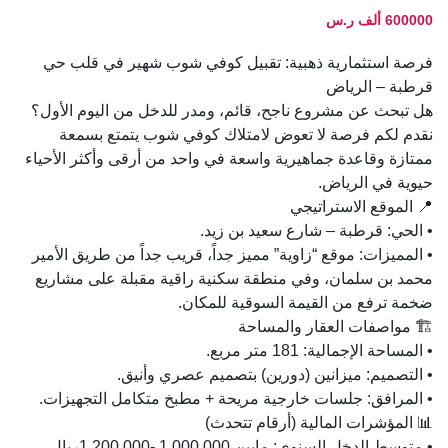
600000 ألف ر.س
فرصة استثمارية ذهبية: تقبيل كوفي شوب شهير في قلب حي
قرطبة – الرياض
هل تبحث عن مشروع ناجح، قائم، ومدر للدخل من اليوم الأول؟
نقدم لكم فرصة لا تعوض لامتلاك كوفي شوب يتمتع بسمعة
ممتازة وقاعدة جماهيرية واسعة في واحد من أرقى وأكثر الأحياء
حيوية في الرياض.
📍 الموقع الاستراتيجي
• الحي: قرطبة – شارع سعيد بن زيد.
• المميزات: موقع “زاوية” مميز جداً، قريب جداً من طريق الأمير
محمد بن سلمان، وفي منطقة سكنية راقية مقبلة على مشاريع
ضخمة ترفع من القيمة السوقية للمكان.
🏗️ مواصفات العقار والمساحة
• المساحة الإجمالية: 181 متر مربع.
• التصميم: ميزانين (دورين) بتصميم عصري وأنيق.
• المرافق: جلسات خارجية مريحة + مطبخ متكامل التجهيزات.
📊 المؤشرات المالية (أرقام تتحدث)
• متوسط الدخل السنوي: مابين 1,000,000 -1,200,000ريال