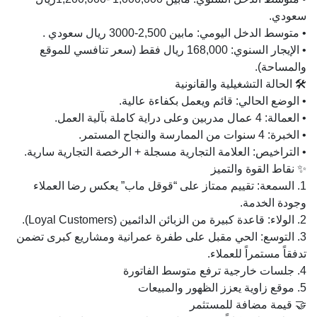
سعودي.
• متوسط الدخل اليومي: مابين 2,500-3000 ريال سعودي .
• الإيجار السنوي: 168,000 ريال فقط (سعر تنافسي للموقع
والمساحة).
🛠️ الحالة التشغيلية والقانونية
• الوضع الحالي: قائم ويعمل بكفاءة عالية.
• العمالة: 4 عمال مدربين وعلى دراية كاملة بآلية العمل.
• الخبرة: 4 سنوات من الممارسة والنجاح المستمر.
• التراخيص: العلامة التجارية مسجلة + الرخصة التجارية سارية.
✨ نقاط القوة والتميز
1. السمعة: تقييم ممتاز على “قوقل ماب” يعكس رضا العملاء
وجودة الخدمة.
2. الولاء: قاعدة كبيرة من الزبائن الدائمين (Loyal Customers).
3. التوسع: الحي مقبل على طفرة عمرانية ومشاريع كبرى تضمن
تدفقاً مستمراً للعملاء.
4. جلسات خارجية ترفع متوسط الفاتورة
5. موقع زاوية يعزز الظهور والمبيعات
🤝 قيمة مضافة للمستثمر