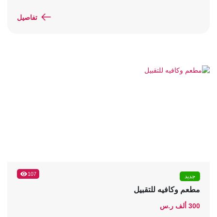
تفاصيل
107
جديد
مطعم وكافيه للتقبيل
300 ألف ر.س