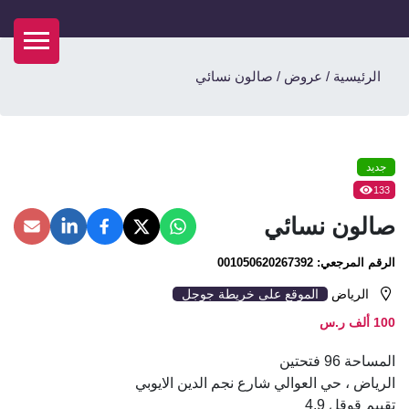
الرئيسية
/
عروض
/
صالون نسائي
جديد
133
صالون نسائي
الرقم المرجعي:
001050620267392
الرياض
الموقع على خريطة جوجل
100 ألف ر.س
المساحة 96 فتحتين
الرياض ، حي العوالي شارع نجم الدين الايوبي
تقييم قوقل 4.9