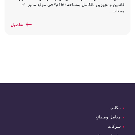
قائمين ومجهزين بالكامل بمساحة 150م² في موقع مميز. ✅
مبيعات...
تفاصيل
مكاتب
معامل ومصانع
شركات