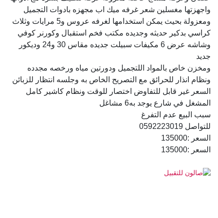
واجهزتها مغسلين شعر غرفه ميك اب مجهزه بادوات التجميل
ومعزولة بحيث يمكن استخدامها لغرفه عروس و5 مرايات وثلاث
كراسي بدكير حديثه وجديده مكتب فخم استقبال وكورنر كوفي
وشاشه عرض 6 مكيفات سبيلت جديده مقاس 30 و24 وديكور
جديد
ومخزن خاص بالمواد اللتجميل ودورتين مياه ورخصه مجدده
ونظام انذار للحرائق مع التصريح الخاص به وجلسه انتظار للزبائن
السعر غير قابل للتفاوض اختصار للوقت ونظام كاشير كامل
المشغل في شارع يوجد به6 مشاغل
سبب البيع عدم التفرغ
للتواصل 0592223019
السعر :135000
السعر :135000