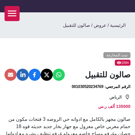
الرئيسية
/
عروض
/
صالون للتقبيل
تمت المخارجة
2084
صالون للتقبيل
الرقم المرجعي:
001030520234769
الرياض
135000 ألف ر.س
صالون مجهز بالكامل مع ادواته حي الروضه 3 فتحات مكون من
حمام مغربي خاص معزول مع جهاز بخار جديد حديثه قوه 18
حصان وغرفه مساج خاصه معزوله غرفه تنظيف بشره مع ادواتها