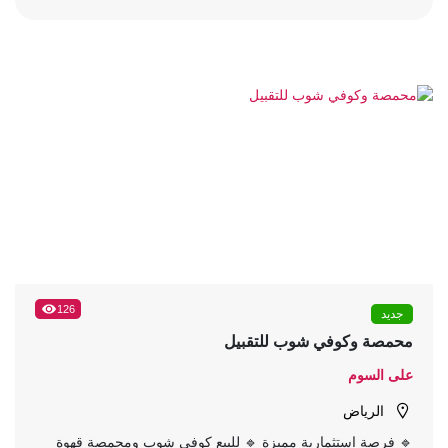
126
جديد
محمصة وكوفي شوب للتقبيل
على السوم
الرياض
🔹 فرصة استثمارية مميزة 🔹 للبيع كوفي شوب ومحمصة قهوة