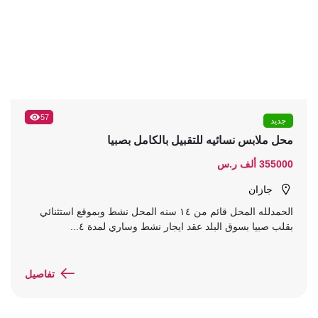
57
جديد
محل ملابس نسائيه للتقبيل بالكامل بصبيا
355000 ألف ر.س
جازان
الحمدلله المحل قائم من ١٤ سنه المحل نشط وبموقع استثنائي
بقلب صبيا بسوق البلد عقد ايجار نشط وساري لمدة ٤...
تفاصيل