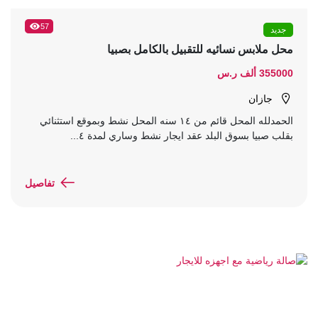
57
جديد
محل ملابس نسائيه للتقبيل بالكامل بصبيا
355000 ألف ر.س
جازان
الحمدلله المحل قائم من ١٤ سنه المحل نشط وبموقع استثنائي
بقلب صبيا بسوق البلد عقد ايجار نشط وساري لمدة ٤...
تفاصيل