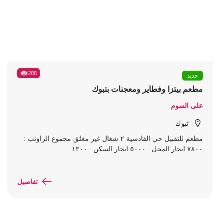
288
جديد
مطعم بيتزا وفطاير ومعجنات بتبوك
على السوم
تبوك
مطعم للتقبيل حي القادسية ٢ شغال غير مغلق مجموع الراوتب :
٧٨٠٠ ايجار المحل : ٥٠٠٠ ايجار السكن : ١٣٠٠...
تفاصيل