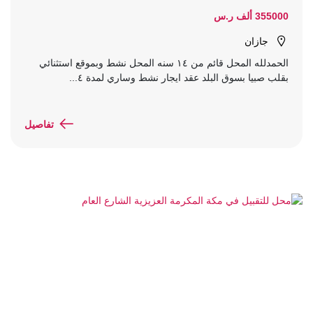
355000 ألف ر.س
جازان
الحمدلله المحل قائم من ١٤ سنه المحل نشط وبموقع استثنائي
بقلب صبيا بسوق البلد عقد ايجار نشط وساري لمدة ٤...
تفاصيل