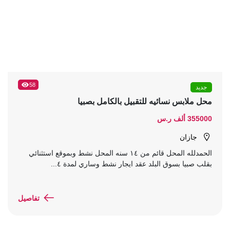
58
جديد
محل ملابس نسائيه للتقبيل بالكامل بصبيا
355000 ألف ر.س
جازان
الحمدلله المحل قائم من ١٤ سنه المحل نشط وبموقع استثنائي
بقلب صبيا بسوق البلد عقد ايجار نشط وساري لمدة ٤...
تفاصيل