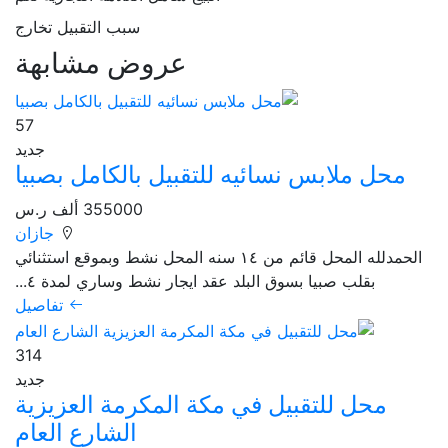
سبب التقبيل
تخارج
عروض مشابهة
57
جديد
محل ملابس نسائيه للتقبيل بالكامل بصبيا
355000 ألف ر.س
جازان
الحمدلله المحل قائم من ١٤ سنه المحل نشط وبموقع استثنائي
بقلب صبيا بسوق البلد عقد ايجار نشط وساري لمدة ٤...
تفاصيل
314
جديد
محل للتقبيل في مكة المكرمة العزيزية
الشارع العام