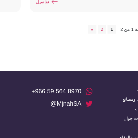
تفاصيل
ن 2
1
2
»
+966 59 564 8970
 ومصانع
@MjnahSA
ت
ت جوال
م والمقاهي