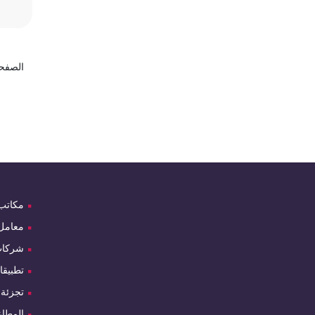
الصفحة 1 م
مكاتب
معامل
شركا
تطبيقا
تجزئة
المطاع