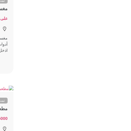
تمت
مغسل
على 
مغسله
أدوات
اذخل.
تمت
مطعم
75000 ألف