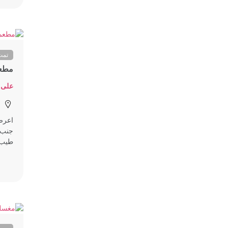
تمت
مطعم
على 
اعرض
جنب 
طيب.