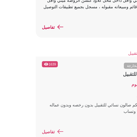
ي وافل داخل محل كلاود كتشن الروضة ميني وافل
ائم ومبيعاته مقبوله ، مسجل بجميع تطبيقات التوصيل
تفاصيل
1639
خارجة
لتقبيل
وم
م صالون نسائي للتقبيل بدون رخصه وبدون عماله
 وتساب
تفاصيل