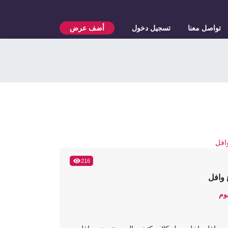
تواصل معنا
تسجيل دخول
أضف عرض
216
وافل
وم