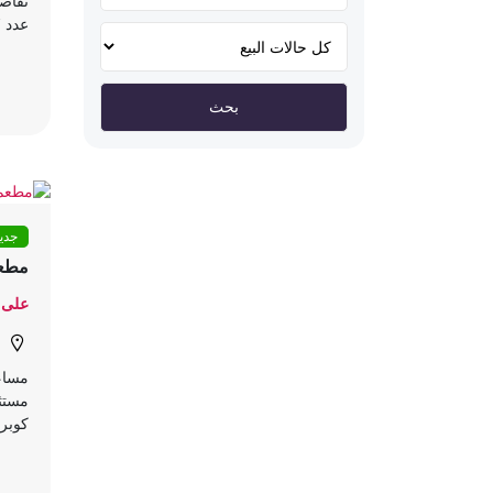
عدد 97 • كنب: عدد 46 + طاولات عدد 12...
جدي
مطعم
على 
مساء 
مستثم
كوبر