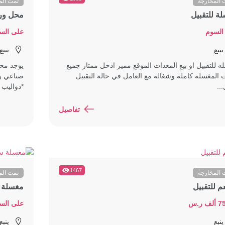
 المخارجة
تمت الم
ة للتقبيل
محل ورد
السوم
على الس
ينبع
ينبع
 للتقبيل او بيع المعدات الموقع مميز اذخل ممتاز جميع
يوجد مح
 المغسله كامله وشغاله مع العامل في حالة التقبيل
صناعي و
..
*دواليب 
تفاصيل
1467
 المخارجة
تمت الم
 للتقبيل
مغسلة س
 ر.س
على الس
ينبع
ينبع