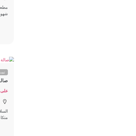
شهور . 
تمت
صالة
على 
متكامل مجه