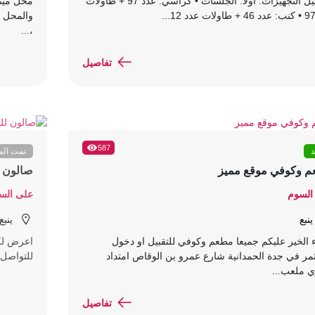
تفاصيل التجهيزات: أولاً: الجلسات • كراسي: عدد 97 + طاولات
محل مين
والمحل ق
،...
تفاصيل
587
د
تمت الم
 وكوفي موقع مميز
صالون ل
السوم
على الس
ينبع
ينبع
الخير عليكم جميعا مطعم وكوفي للتقبيل او دخول
اعرض لك
ر في جدة الحمدانية شارع عمرو بن الوقاص امتداد
للتواصل
ي ملعب...
تفاصيل