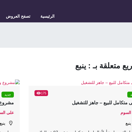
الرئيسية
تصفح العروض
ع متعلقة بـ : ينبع
175
د
جديد
 متكامل للبيع – جاهز للتشغيل
مشروع 
السوم
على الس
ينبع
ينبع