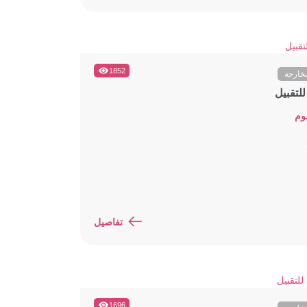
1852
خارجة
لتقبيل
وم
تفاصيل
1696