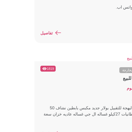
واتس اب.
تفاصيل
1819
خارجة
لبيع
وم
مغسلة البهجة للتقبيل بولار جديد مكبس بابطين نشاف 50
غسالة بطانيات 27كيلو غساله ال جي غساله عاديه خزان سعة