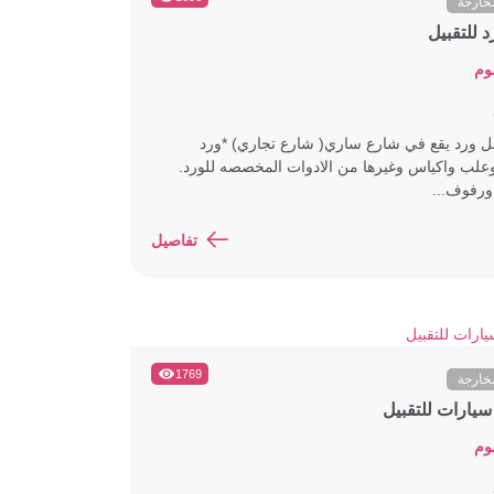
خارجة
 للتقبيل
وم
ل ورد يقع في شارع ساري( شارع تجاري) *ورد
علب واكياس وغيرها من الادوات المخصصه للورد.
ورفوف...
تفاصيل
1769
خارجة
يارات للتقبيل
وم